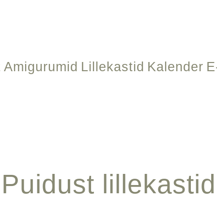
t
Amigurumid
Lillekastid
Kalender
E
Puidust lillekastid