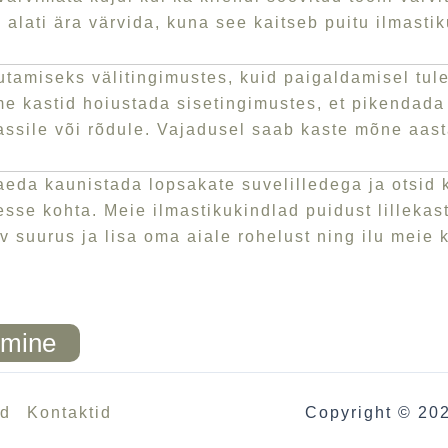
lati ära värvida, kuna see kaitseb puitu ilmastik
utamiseks välitingimustes, kuid paigaldamisel tul
e kastid hoiustada sisetingimustes, et pikendada
assile või rõdule. Vajadusel saab kaste mõne aasta
eda kaunistada lopsakate suvelilledega ja otsid k
esse kohta. Meie ilmastikukindlad puidust lillekas
v suurus ja lisa oma aiale rohelust ning ilu meie
imine
ed
Kontaktid
Copyright © 20