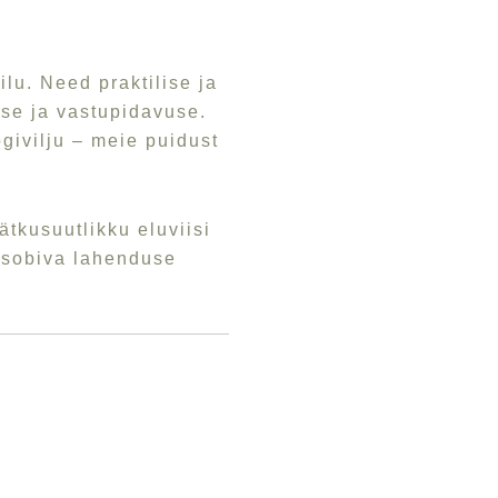
ilu. Need praktilise ja
use ja vastupidavuse.
givilju – meie puidust
tkusuutlikku eluviisi
d sobiva lahenduse