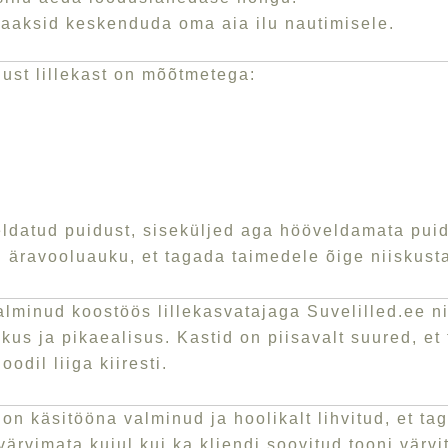
saaksid keskenduda oma aia ilu nautimisele.
ust lillekast on mõõtmetega:
eldatud puidust, siseküljed aga hööveldamata pui
tu äravooluauku, et tagada taimedele õige niiskust
alminud koostöös lillekasvatajaga Suvelilled.ee 
akus ja pikaealisus. Kastid on piisavalt suured, et
dil liiga kiiresti.
 on käsitööna valminud ja hoolikalt lihvitud, et ta
värvimata kujul kui ka kliendi soovitud tooni värvi