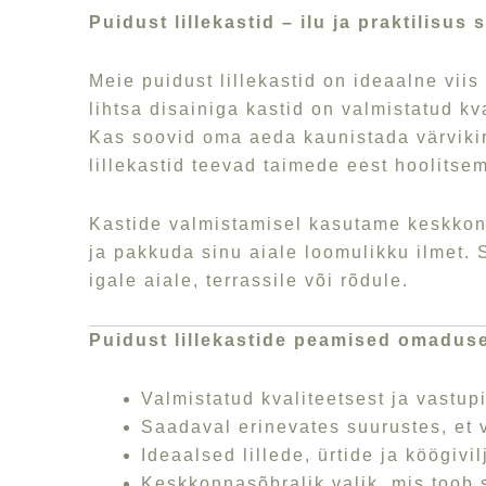
Puidust lillekastid – ilu ja praktilisus
Meie puidust lillekastid on ideaalne viis 
lihtsa disainiga kastid on valmistatud k
Kas soovid oma aeda kaunistada värvikire
lillekastid teevad taimede eest hoolitsem
Kastide valmistamisel kasutame keskkonna
ja pakkuda sinu aiale loomulikku ilmet. 
igale aiale, terrassile või rõdule.
Puidust lillekastide peamised omadus
Valmistatud kvaliteetsest ja vastup
Saadaval erinevates suurustes, et v
Ideaalsed lillede, ürtide ja köögiv
Keskkonnasõbralik valik, mis toob