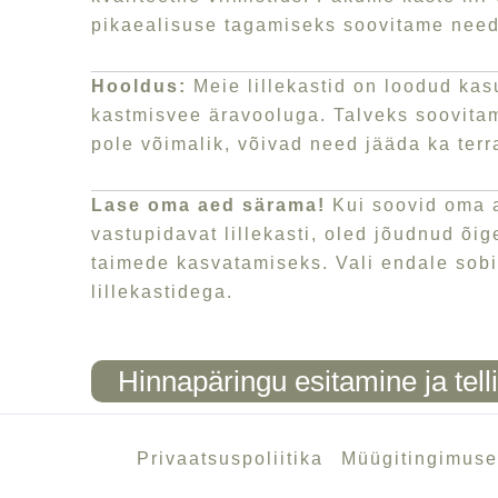
pikaealisuse tagamiseks soovitame need a
Hooldus:
Meie lillekastid on loodud kas
kastmisvee äravooluga. Talveks soovitam
pole võimalik, võivad need jääda ka terr
Lase oma aed särama!
Kui soovid oma a
vastupidavat lillekasti, oled jõudnud õig
taimede kasvatamiseks. Vali endale sobi
lillekastidega.
Hinnapäringu esitamine ja tell
Privaatsuspoliitika
Müügitingimus