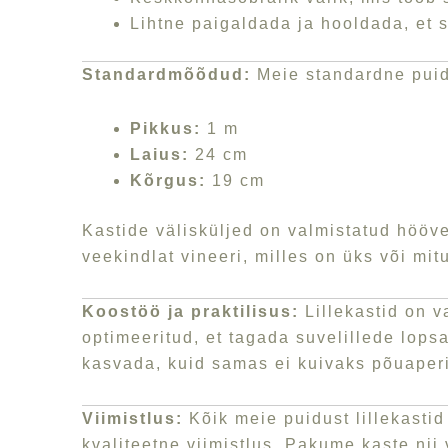
Lihtne paigaldada ja hooldada, et 
Standardmõõdud:
Meie standardne puid
Pikkus:
1 m
Laius:
24 cm
Kõrgus:
19 cm
Kastide välisküljed on valmistatud hööv
veekindlat vineeri, milles on üks või mi
Koostöö ja praktilisus:
Lillekastid on v
optimeeritud, et tagada suvelillede lops
kasvada, kuid samas ei kuivaks põuaperioo
Viimistlus:
Kõik meie puidust lillekastid
kvaliteetne viimistlus. Pakume kaste nii 