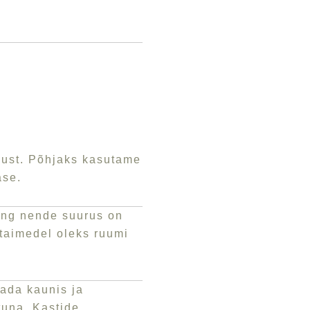
dust. Põhjaks kasutame
ase.
ning nende suurus on
 taimedel oleks ruumi
gada kaunis ja
tuna. Kastide