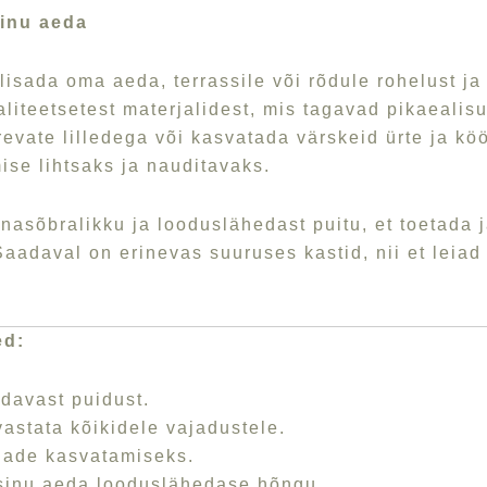
 sinu aeda
lisada oma aeda, terrassile või rõdule rohelust ja 
valiteetsetest materjalidest, mis tagavad pikaealis
vate lilledega või kasvatada värskeid ürte ja köö
ise lihtsaks ja nauditavaks.
sõbralikku ja looduslähedast puitu, et toetada jä
Saadaval on erinevas suuruses kastid, nii et leia
ed:
idavast puidust.
astata kõikidele vajadustele.
iljade kasvatamiseks.
 sinu aeda looduslähedase hõngu.