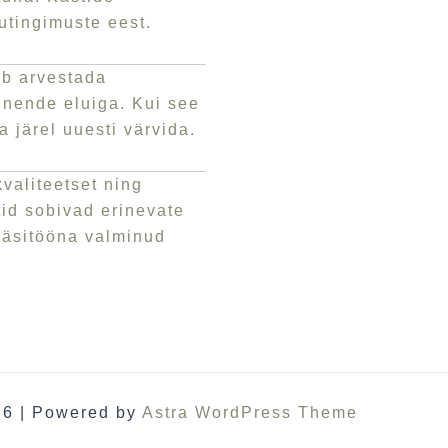
utingimuste eest.
eb arvestada
 nende eluiga. Kui see
 järel uuesti värvida.
valiteetset ning
tid sobivad erinevate
 käsitööna valminud
26 | Powered by
Astra WordPress Theme