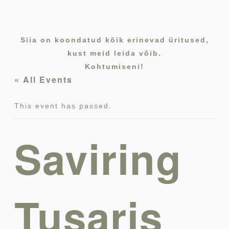
Siia on koondatud kõik erinevad üritused,
kust meid leida võib.
Kohtumiseni!
« All Events
This event has passed.
Saviring
Tusaris