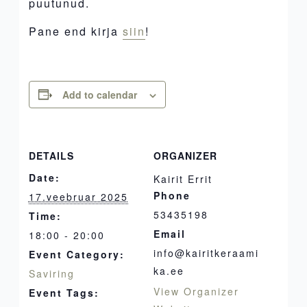
puutunud.
Pane end kirja
siin
!
Add to calendar
DETAILS
ORGANIZER
Date:
Kairit Errit
Phone
17.veebruar 2025
53435198
Time:
Email
18:00 - 20:00
info@kairitkeraami
Event Category:
ka.ee
Saviring
View Organizer
Event Tags: