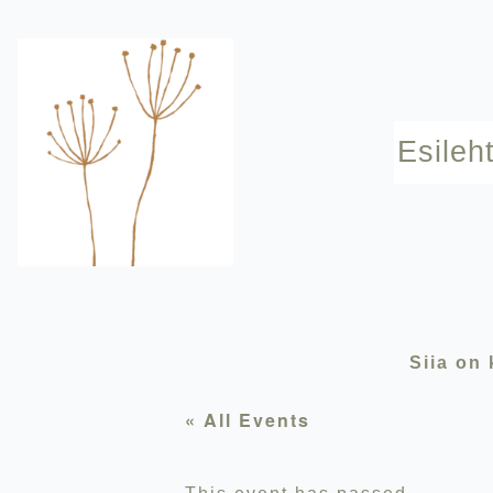
Skip
to
content
Esileh
Siia on 
« All Events