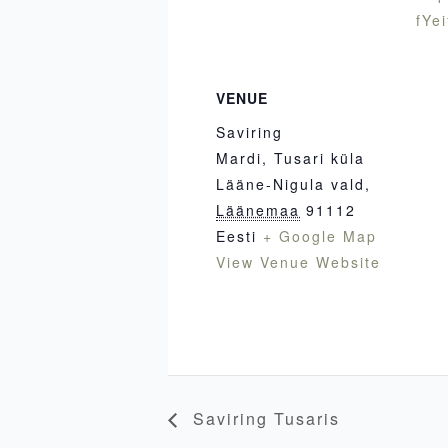
fYei
VENUE
Saviring
Mardi, Tusari küla
Lääne-Nigula vald
,
Läänemaa
91112
Eesti
+ Google Map
View Venue Website
Saviring Tusaris