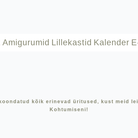
t
Amigurumid
Lillekastid
Kalender
E
koondatud kõik erinevad üritused, kust meid le
Kohtumiseni!