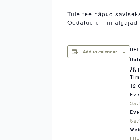
Tule tee näpud saviseks
Oodatud on nii algajad
DET
Add to calendar
Dat
16.
Tim
12:
Eve
Sav
Eve
Sav
Web
htt