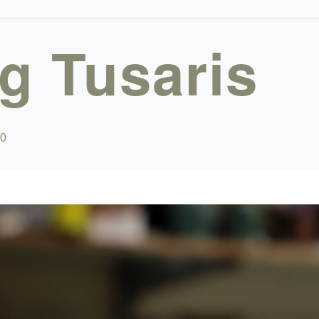
ng Tusaris
00