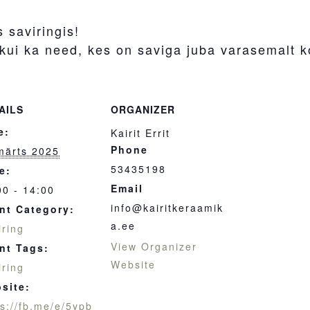
 saviringis!
 kui ka need, kes on saviga juba varasemalt 
AILS
ORGANIZER
e:
Kairit Errit
Phone
märts 2025
53435198
e:
Email
00 - 14:00
info@kairitkeraamik
nt Category:
a.ee
iring
View Organizer
nt Tags:
Website
iring
site:
ps://fb.me/e/5ypb