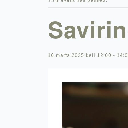
This event has passed.
Saviri
16.märts 2025 kell 12:00
-
14: