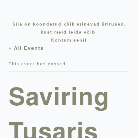
Siia on koondatud kõik erinevad üritused,
kust meid leida võib.
Kohtumiseni!
« All Events
This event has passed.
Saviring
Tusaris