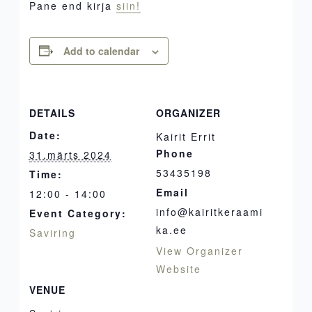
Pane end kirja
siin!
Add to calendar
DETAILS
ORGANIZER
Date:
Kairit Errit
Phone
31.märts 2024
53435198
Time:
Email
12:00 - 14:00
info@kairitkeraami
Event Category:
ka.ee
Saviring
View Organizer
Website
VENUE