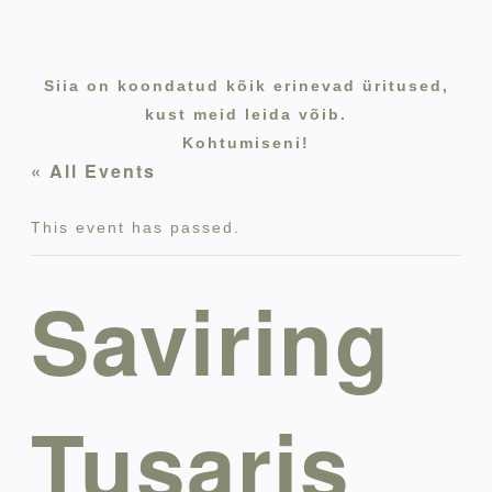
Siia on koondatud kõik erinevad üritused,
kust meid leida võib.
Kohtumiseni!
« All Events
This event has passed.
Saviring
Tusaris