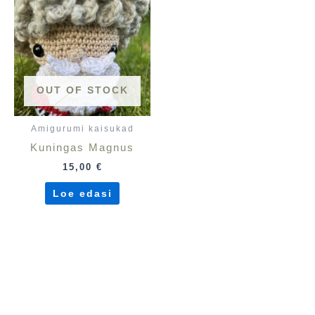
OUT OF STOCK
Amigurumi kaisukad
Kuningas Magnus
15,00
€
Loe edasi