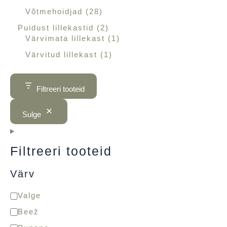
Võtmehoidjad
28
Puidust lillekastid
2
Värvimata lillekast
1
Värvitud lillekast
1
Filtreeri tooteid
Sulge
Filtreeri tooteid
Värv
Valge
Beež