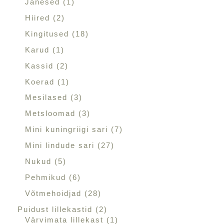
Jänesed
1
Hiired
2
Kingitused
18
Karud
1
Kassid
2
Koerad
1
Mesilased
3
Metsloomad
3
Mini kuningriigi sari
7
Mini lindude sari
27
Nukud
5
Pehmikud
6
Võtmehoidjad
28
Puidust lillekastid
2
Värvimata lillekast
1