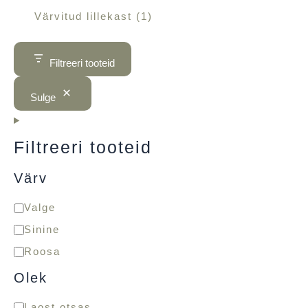
Värvitud lillekast
1
Filtreeri tooteid
Sulge
Filtreeri tooteid
Värv
Valge
Sinine
Roosa
Olek
Laost otsas