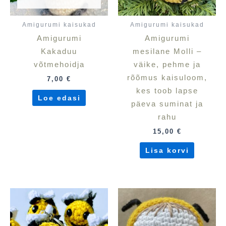
Amigurumi kaisukad
Amigurumi kaisukad
Amigurumi
Amigurumi
Kakaduu
mesilane Molli –
võtmehoidja
väike, pehme ja
rõõmus kaisuloom,
7,00
€
kes toob lapse
Loe edasi
päeva suminat ja
rahu
15,00
€
Lisa korvi