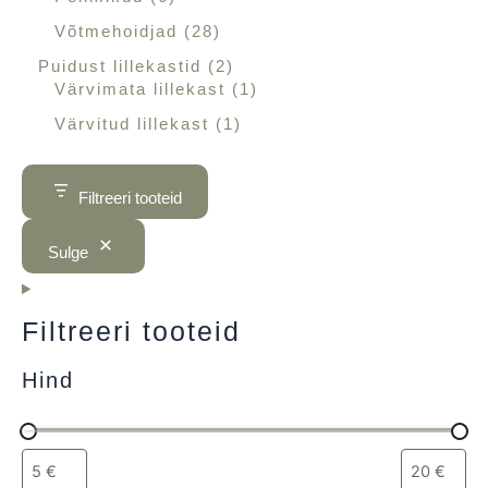
Võtmehoidjad
28
Puidust lillekastid
2
Värvimata lillekast
1
Värvitud lillekast
1
Filtreeri tooteid
Sulge
Filtreeri tooteid
Hind