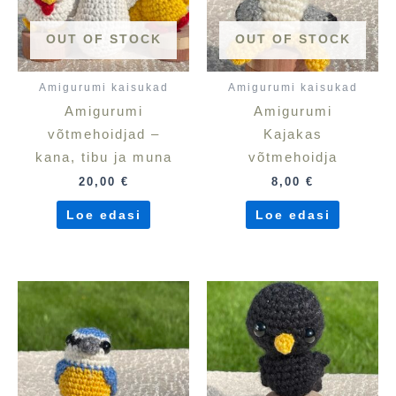
OUT OF STOCK
OUT OF STOCK
Amigurumi kaisukad
Amigurumi kaisukad
Amigurumi
Amigurumi
võtmehoidjad –
Kajakas
kana, tibu ja muna
võtmehoidja
20,00
€
8,00
€
Loe edasi
Loe edasi