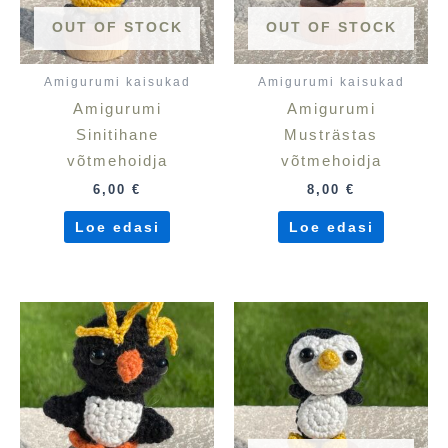
OUT OF STOCK
OUT OF STOCK
Amigurumi kaisukad
Amigurumi kaisukad
Amigurumi
Amigurumi
Sinitihane
Musträstas
võtmehoidja
võtmehoidja
6,00
€
8,00
€
Loe edasi
Loe edasi