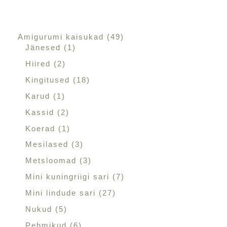
Amigurumi kaisukad
49
Jänesed
1
Hiired
2
Kingitused
18
Karud
1
Kassid
2
Koerad
1
Mesilased
3
Metsloomad
3
Mini kuningriigi sari
7
Mini lindude sari
27
Nukud
5
Pehmikud
6