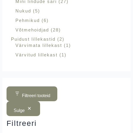
Mini lindude sari
27
Nukud
5
Pehmikud
6
Võtmehoidjad
28
Puidust lillekastid
2
Värvimata lillekast
1
Värvitud lillekast
1
Filtreeri tooteid
Sulge
Filtreeri