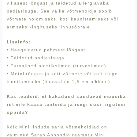
villasest lõngast ja täidetud allergiavaba
padjasisuga. See väike võtmehoidja sobib
võtmete hoidmiseks, koti kaunistamiseks või
armsaks kingituseks linnusõbrale.
Lisainfo:
• Heegeldatud pehmest lõngast
• Täidetud padjasisuga
• Turvalised plastiksilmad (turvasilmad)
• Metallrõngas ja kett võtmete või koti külge
kinnitamiseks (lisavad ca 1,5 cm pikkust)
Kas teadsid, et kakaduud suudavad muusika
rütmile kaasa tantsida ja isegi uusi liigutusi
õppida?
Kõik Mini lindude sarja võtmehoidjad on
valminud Sarah Abbondio raamatu Mini