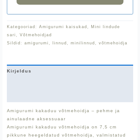
Kategooriad:
Amigurumi kaisukad
,
Mini lindude
sari
,
Võtmehoidjad
Sildid:
amigurumi
,
linnud
,
minilinnud
,
võtmehoidja
Kirjeldus
Lisainfo
Arvustused (0)
Amigurumi kakaduu võtmehoidja – pehme ja
ainulaadne aksessuaar
Amigurumi kakaduu võtmehoidja on 7,5 cm
pikkune heegeldatud võtmehoidja, valmistatud