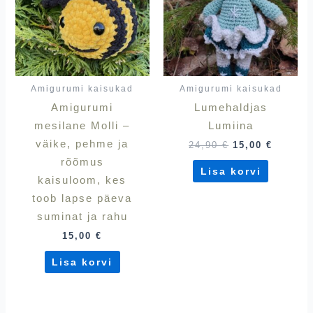
Amigurumi kaisukad
Amigurumi kaisukad
Amigurumi
Lumehaldjas
mesilane Molli –
Lumiina
väike, pehme ja
24,90
€
15,00
€
rõõmus
Lisa korvi
kaisuloom, kes
toob lapse päeva
suminat ja rahu
15,00
€
Lisa korvi