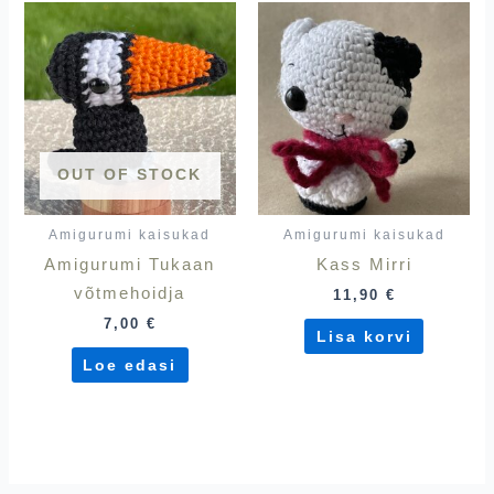
OUT OF STOCK
Amigurumi kaisukad
Amigurumi kaisukad
Amigurumi Tukaan
Kass Mirri
võtmehoidja
11,90
€
7,00
€
Lisa korvi
Loe edasi