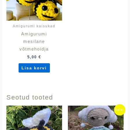
Amigurumi kaisukad
Amigurumi
mesilane
võtmehoidja
5,00
€
Lisa korvi
Seotud tooted
Algne
Praegu
Sale!
hind
hind
oli:
on:
24,90 €.
15,00 €