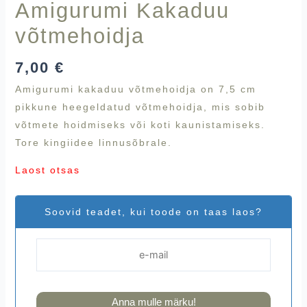
Amigurumi Kakaduu
võtmehoidja
7,00
€
Amigurumi kakaduu võtmehoidja on 7,5 cm
pikkune heegeldatud võtmehoidja, mis sobib
võtmete hoidmiseks või koti kaunistamiseks.
Tore kingiidee linnusõbrale.
Laost otsas
Soovid teadet, kui toode on taas laos?
Anna mulle märku!