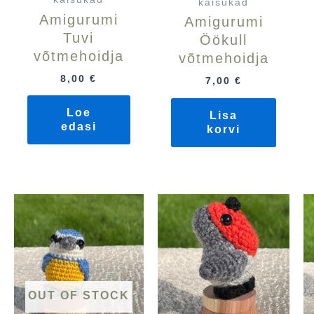
kaisukad
Amigurumi
Amigurumi
Tuvi
Öökull
võtmehoidja
võtmehoidja
8,00
€
7,00
€
Loe
Lisa
edasi
korvi
OUT OF STOCK