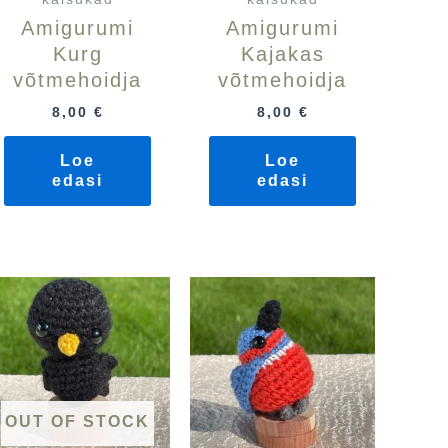
Amigurumi
Amigurumi
Kurg
Kajakas
võtmehoidja
võtmehoidja
8,00
€
8,00
€
Loe
Loe
edasi
edasi
OUT OF STOCK