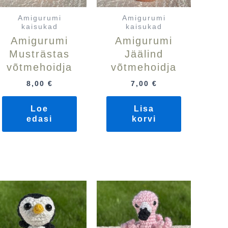
Amigurumi
Amigurumi
kaisukad
kaisukad
Amigurumi
Amigurumi
Musträstas
Jäälind
võtmehoidja
võtmehoidja
8,00
€
7,00
€
Loe
Lisa
edasi
korvi