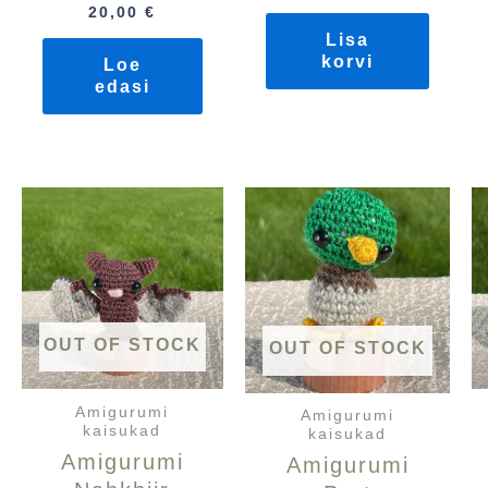
20,00
€
Lisa
korvi
Loe
edasi
OUT OF STOCK
OUT OF STOCK
Amigurumi
Amigurumi
kaisukad
kaisukad
Amigurumi
Amigurumi