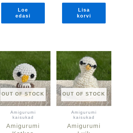
Loe
Lisa
edasi
korvi
OUT OF STOCK
OUT OF STOCK
Amigurumi
Amigurumi
kaisukad
kaisukad
Amigurumi
Amigurumi