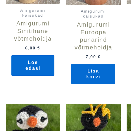
Amigurumi
Amigurumi
kaisukad
kaisukad
Amigurumi
Amigurumi
Sinitihane
Euroopa
võtmehoidja
punarind
võtmehoidja
6,00
€
7,00
€
Loe
edasi
Lisa
korvi