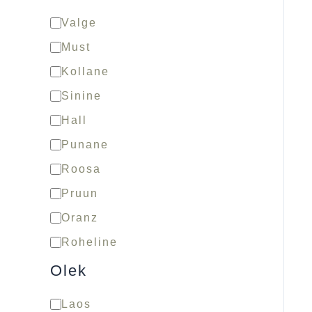
Valge
Must
Kollane
Sinine
Hall
Punane
Roosa
Pruun
Oranz
Roheline
Olek
Laos