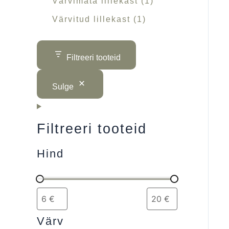
Värvimata lillekast
1
Värvitud lillekast
1
Filtreeri tooteid
Sulge
Filtreeri tooteid
Hind
Värv