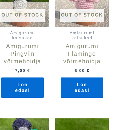
OUT OF STOCK
OUT OF STOCK
Amigurumi
Amigurumi
kaisukad
kaisukad
Amigurumi
Amigurumi
Pingviin
Flamingo
võtmehoidja
võtmehoidja
7,00
€
6,00
€
Loe
Loe
edasi
edasi