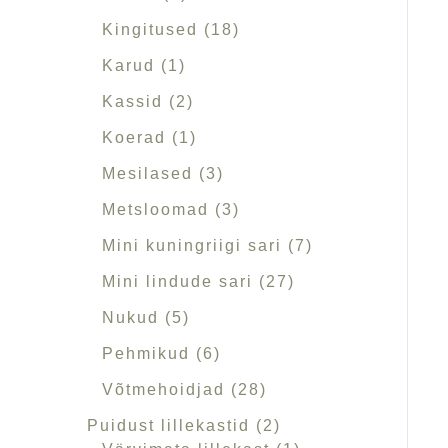
v
d
e
e
e
e
e
e
e
e
d
e
d
e
e
d
e
d
e
Kingitused
18
a
t
t
t
t
t
e
t
e
t
e
e
t
Karud
1
v
t
t
t
t
u
Kassid
2
s
Koerad
1
Mesilased
3
Metsloomad
3
Mini kuningriigi sari
7
Mini lindude sari
27
Nukud
5
Pehmikud
6
Võtmehoidjad
28
Puidust lillekastid
2