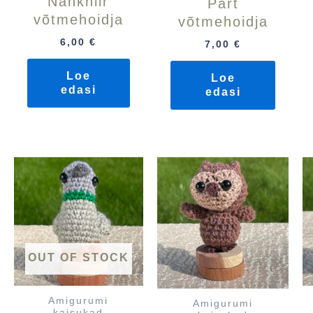
Nahkhiir
Part
võtmehoidja
võtmehoidja
6,00
€
7,00
€
Loe
Loe
edasi
edasi
OUT OF STOCK
Amigurumi
Amigurumi
kaisukad