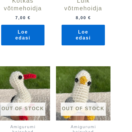
Kotkas
Luik
võtmehoidja
võtmehoidja
7,00
€
8,00
€
Loe
Loe
edasi
edasi
OUT OF STOCK
OUT OF STOCK
Amigurumi
Amigurumi
kaisukad
kaisukad