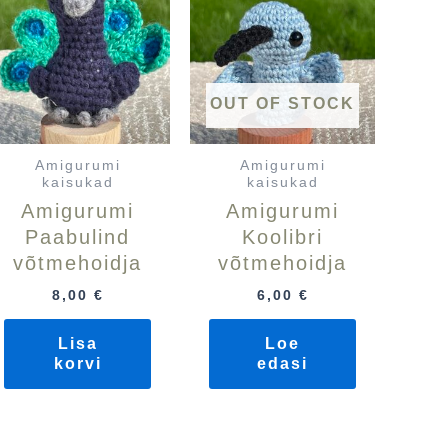
OUT OF STOCK
Amigurumi
Amigurumi
kaisukad
kaisukad
Amigurumi
Amigurumi
Paabulind
Koolibri
võtmehoidja
võtmehoidja
8,00
€
6,00
€
Lisa
Loe
korvi
edasi