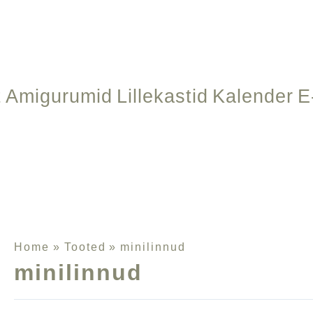
Sorditud
uusimate
järgi
t
Amigurumid
Lillekastid
Kalender
E
Home
Tooted
minilinnud
minilinnud