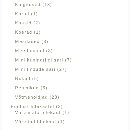
Kingitused
18
Karud
1
Kassid
2
Koerad
1
Mesilased
3
Metsloomad
3
Mini kuningriigi sari
7
Mini lindude sari
27
Nukud
5
Pehmikud
6
Võtmehoidjad
28
Puidust lillekastid
2
Värvimata lillekast
1
Värvitud lillekast
1