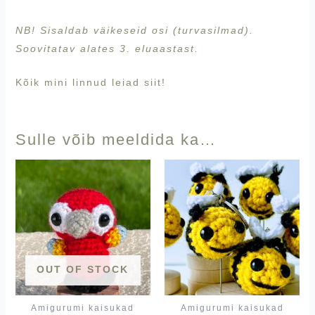
NB! Sisaldab väikeseid osi (turvasilmad).
Soovitatav alates 3. eluaastast.
Kõik mini linnud leiad
siit!
Sulle võib meeldida ka…
OUT OF STOCK
Amigurumi kaisukad
Amigurumi kaisukad