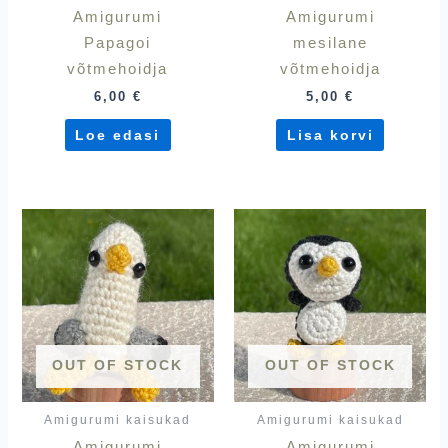
Amigurumi
Amigurumi
Papagoi
mesilane
võtmehoidja
võtmehoidja
6,00
€
5,00
€
Loe edasi
Lisa korvi
OUT OF STOCK
OUT OF STOCK
Amigurumi kaisukad
Amigurumi kaisukad
Amigurumi
Amigurumi