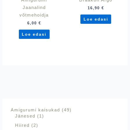
Amigurumi
Draakon Argo
Jaanalind
16,90
€
võtmehoidja
Loe edasi
6,00
€
Loe edasi
Amigurumi kaisukad
49
Jänesed
1
Hiired
2