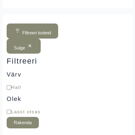
Filtreeri tooteid
Sulge
Filtreeri
Värv
Hall
Olek
Laost otsas
Rakenda