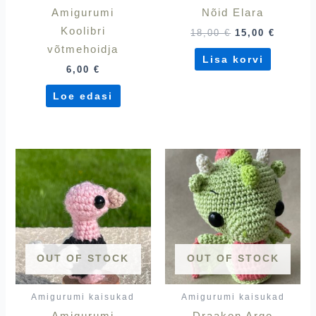
Amigurumi
Nõid Elara
Koolibri
18,00
€
15,00
€
võtmehoidja
Lisa korvi
6,00
€
Loe edasi
OUT OF STOCK
OUT OF STOCK
Amigurumi kaisukad
Amigurumi kaisukad