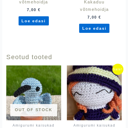
võtmehoidja
Kakaduu
võtmehoidja
7,00
€
7,00
€
Loe edasi
Loe edasi
Seotud tooted
Algne
Praegu
Sale!
hind
hind
oli:
on:
18,00 €.
15,00 €
OUT OF STOCK
Amigurumi kaisukad
Amigurumi kaisukad