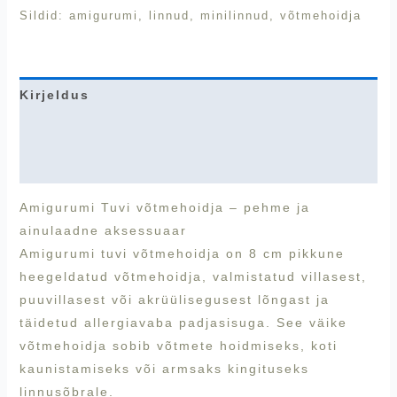
Sildid:
amigurumi
,
linnud
,
minilinnud
,
võtmehoidja
Kirjeldus
Lisainfo
Arvustused (0)
Amigurumi Tuvi võtmehoidja – pehme ja
ainulaadne aksessuaar
Amigurumi tuvi võtmehoidja on 8 cm pikkune
heegeldatud võtmehoidja, valmistatud villasest,
puuvillasest või akrüülisegusest lõngast ja
täidetud allergiavaba padjasisuga. See väike
võtmehoidja sobib võtmete hoidmiseks, koti
kaunistamiseks või armsaks kingituseks
linnusõbrale.