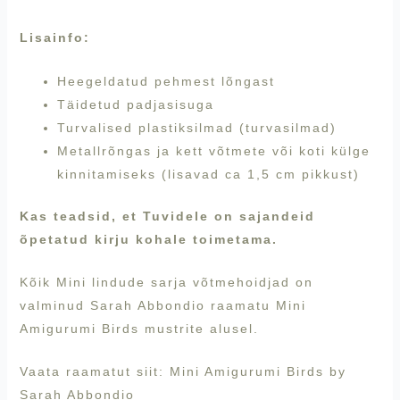
Lisainfo:
Heegeldatud pehmest lõngast
Täidetud padjasisuga
Turvalised plastiksilmad (turvasilmad)
Metallrõngas ja kett võtmete või koti külge
kinnitamiseks (lisavad ca 1,5 cm pikkust)
Kas teadsid, et Tuvidele on sajandeid
õpetatud kirju kohale toimetama.
Kõik Mini lindude sarja võtmehoidjad on
valminud Sarah Abbondio raamatu Mini
Amigurumi Birds mustrite alusel.
Vaata raamatut siit:
Mini Amigurumi Birds by
Sarah Abbondio