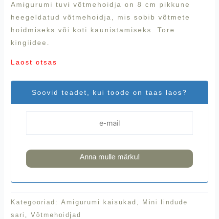
Amigurumi tuvi võtmehoidja on 8 cm pikkune
heegeldatud võtmehoidja, mis sobib võtmete
hoidmiseks või koti kaunistamiseks. Tore
kingiidee.
Laost otsas
Soovid teadet, kui toode on taas laos?
Anna mulle märku!
Kategooriad:
Amigurumi kaisukad
,
Mini lindude
sari
,
Võtmehoidjad