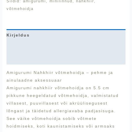
Sildid:
amigurumi
,
minilinnud
,
nahkhiir
,
võtmehoidja
Kirjeldus
Lisainfo
Arvustused (0)
Amigurumi Nahkhiir võtmehoidja – pehme ja
ainulaadne aksessuaar
Amigurumi nahkhiir võtmehoidja on 5.5 cm
pikkune heegeldatud võtmehoidja, valmistatud
villasest, puuvillasest või akrüülisegusest
lõngast ja täidetud allergiavaba padjasisuga.
See väike võtmehoidja sobib võtmete
hoidmiseks, koti kaunistamiseks või armsaks