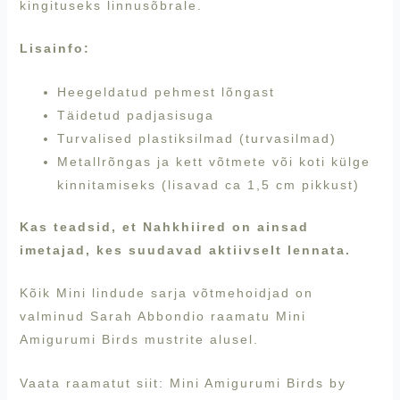
kingituseks linnusõbrale.
Lisainfo:
Heegeldatud pehmest lõngast
Täidetud padjasisuga
Turvalised plastiksilmad (turvasilmad)
Metallrõngas ja kett võtmete või koti külge
kinnitamiseks (lisavad ca 1,5 cm pikkust)
Kas teadsid, et Nahkhiired on ainsad
imetajad, kes suudavad aktiivselt lennata.
Kõik Mini lindude sarja võtmehoidjad on
valminud Sarah Abbondio raamatu Mini
Amigurumi Birds mustrite alusel.
Vaata raamatut siit:
Mini Amigurumi Birds by