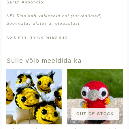
Sarah Abbondio
NB! Sisaldab väikeseid osi (turvasilmad).
Soovitatav alates 3. eluaastast.
Kõik mini linnud leiad
siit!
Sulle võib meeldida ka…
OUT OF STOCK