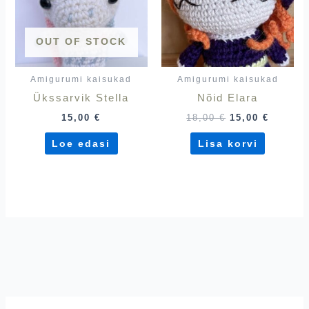
OUT OF STOCK
Amigurumi kaisukad
Amigurumi kaisukad
Ükssarvik Stella
Nõid Elara
15,00
€
18,00
€
15,00
€
Loe edasi
Lisa korvi