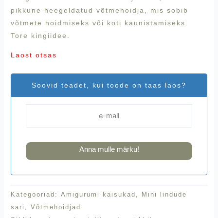
pikkune heegeldatud võtmehoidja, mis sobib
võtmete hoidmiseks või koti kaunistamiseks.
Tore kingiidee.
Laost otsas
Soovid teadet, kui toode on taas laos?
Anna mulle märku!
Kategooriad:
Amigurumi kaisukad
,
Mini lindude
sari
,
Võtmehoidjad