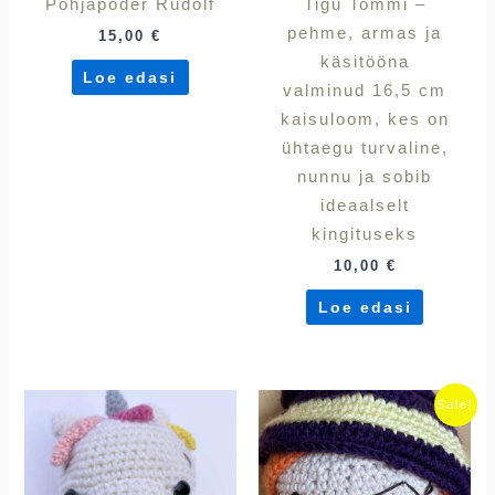
Põhjapõder Rudolf
Tigu Tommi –
pehme, armas ja
15,00
€
käsitööna
Loe edasi
valminud 16,5 cm
kaisuloom, kes on
ühtaegu turvaline,
nunnu ja sobib
ideaalselt
kingituseks
10,00
€
Loe edasi
Algne
Praegu
Sale!
hind
hind
oli:
on:
18,00 €.
15,00 €