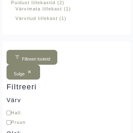
Puidust lillekastid
2
Värvimata lillekast
1
Värvitud lillekast
1
Filtreeri tooteid
Sulge
Filtreeri
Värv
Hall
Pruun