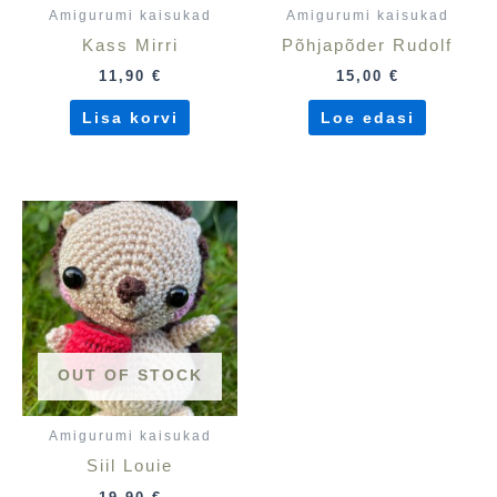
Amigurumi kaisukad
Amigurumi kaisukad
Kass Mirri
Põhjapõder Rudolf
11,90
€
15,00
€
Lisa korvi
Loe edasi
OUT OF STOCK
Amigurumi kaisukad
Siil Louie