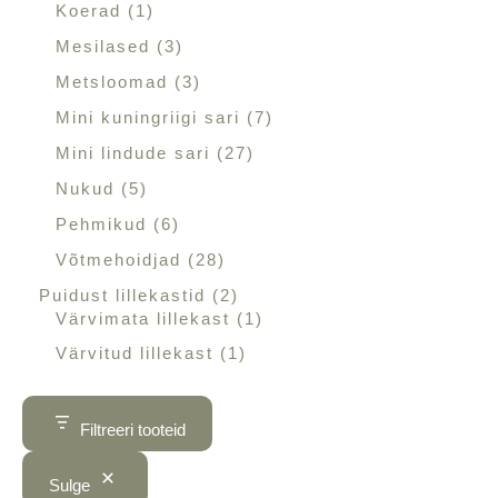
Koerad
1
Mesilased
3
Metsloomad
3
Mini kuningriigi sari
7
Mini lindude sari
27
Nukud
5
Pehmikud
6
Võtmehoidjad
28
Puidust lillekastid
2
Värvimata lillekast
1
Värvitud lillekast
1
Filtreeri tooteid
Sulge