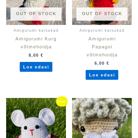
OUT OF STOCK
OUT OF STOCK
Amigurumi kaisukad
Amigurumi kaisukad
Amigurumi Kurg
Amigurumi
võtmehoidja
Papagoi
võtmehoidja
8,00
€
6,00
€
Loe edasi
Loe edasi
Algne
Praegune
Sale!
hind
hind
oli:
on:
29,90 €.
25,00 €.