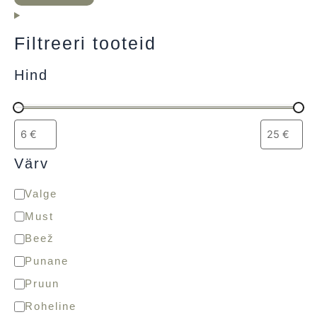
Filtreeri tooteid
Hind
Värv
Valge
Must
Beež
Punane
Pruun
Roheline