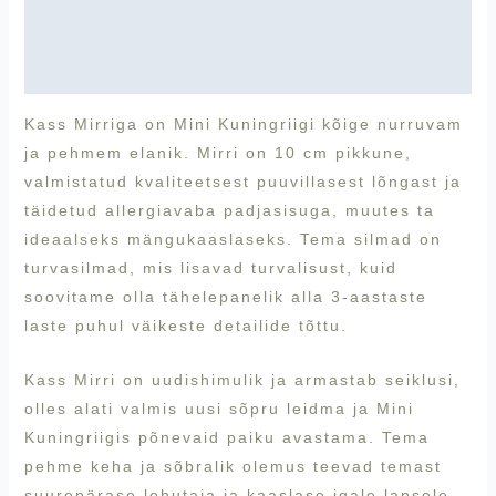
Lisainfo
Arvustused (0)
Kass Mirriga on Mini Kuningriigi kõige nurruvam
ja pehmem elanik. Mirri on 10 cm pikkune,
valmistatud kvaliteetsest puuvillasest lõngast ja
täidetud allergiavaba padjasisuga, muutes ta
ideaalseks mängukaaslaseks. Tema silmad on
turvasilmad, mis lisavad turvalisust, kuid
soovitame olla tähelepanelik alla 3-aastaste
laste puhul väikeste detailide tõttu.
Kass Mirri on uudishimulik ja armastab seiklusi,
olles alati valmis uusi sõpru leidma ja Mini
Kuningriigis põnevaid paiku avastama. Tema
pehme keha ja sõbralik olemus teevad temast
suurepärase lohutaja ja kaaslase igale lapsele.