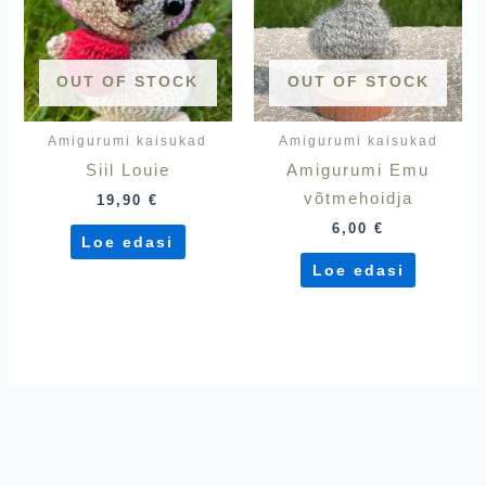
OUT OF STOCK
OUT OF STOCK
Amigurumi kaisukad
Amigurumi kaisukad
Siil Louie
Amigurumi Emu
võtmehoidja
19,90
€
6,00
€
Loe edasi
Loe edasi