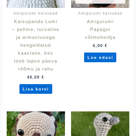
Amigurumi kaisukad
Amigurumi kaisukad
Kaisupanda Lumi
Amigurumi
– pehme, turvaline
Papagoi
ja armastusega
võtmehoidja
heegeldatud
6,00
€
kaaslane, kes
Loe edasi
toob lapse päeva
rõõmu ja rahu
40,00
€
Lisa korvi