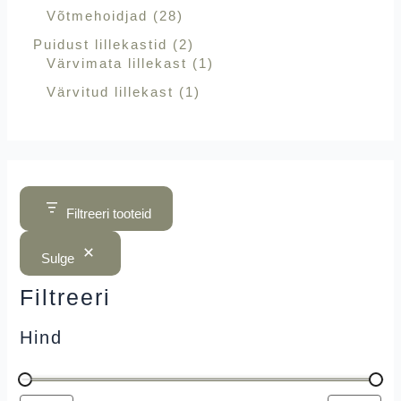
Võtmehoidjad
28
Puidust lillekastid
2
Värvimata lillekast
1
Värvitud lillekast
1
Filtreeri tooteid
Sulge
Filtreeri
Hind