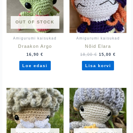
OUT OF STOCK
Amigurumi kaisukad
Amigurumi kaisukad
Draakon Argo
Nõid Elara
16,90
€
18,00
€
15,00
€
Loe edasi
Lisa korvi