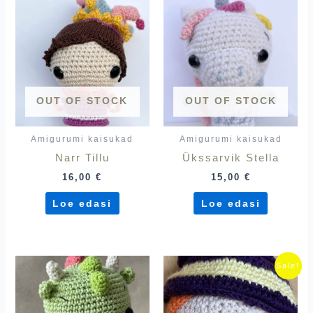
OUT OF STOCK
OUT OF STOCK
Amigurumi kaisukad
Amigurumi kaisukad
Narr Tillu
Ükssarvik Stella
16,00
€
15,00
€
Loe edasi
Loe edasi
Algne
Praegu
Sale!
hind
hind
oli:
on:
18,00 €.
15,00 €