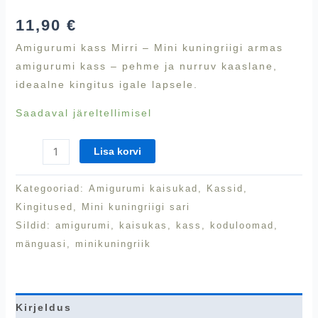
11,90
€
Amigurumi kass Mirri – Mini kuningriigi armas
amigurumi kass – pehme ja nurruv kaaslane,
ideaalne kingitus igale lapsele.
Saadaval järeltellimisel
Lisa korvi
Kategooriad:
Amigurumi kaisukad
,
Kassid
,
Kingitused
,
Mini kuningriigi sari
Sildid:
amigurumi
,
kaisukas
,
kass
,
koduloomad
,
mänguasi
,
minikuningriik
Kirjeldus