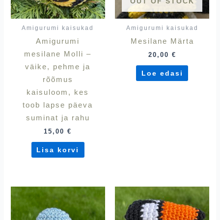
OUT OF STOCK
Amigurumi kaisukad
Amigurumi kaisukad
Amigurumi
Mesilane Märta
mesilane Molli –
20,00
€
väike, pehme ja
Loe edasi
rõõmus
kaisuloom, kes
toob lapse päeva
suminat ja rahu
15,00
€
Lisa korvi