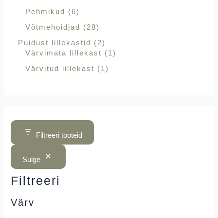
Pehmikud
6
Võtmehoidjad
28
Puidust lillekastid
2
Värvimata lillekast
1
Värvitud lillekast
1
Filtreeri tooteid
Sulge
Filtreeri
Värv