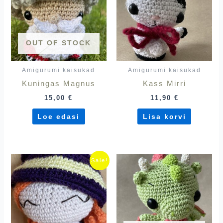
OUT OF STOCK
Amigurumi kaisukad
Amigurumi kaisukad
Kuningas Magnus
Kass Mirri
15,00
€
11,90
€
Loe edasi
Lisa korvi
Algne
Praegune
Sale!
hind
hind
oli:
on:
18,00 €.
15,00 €.