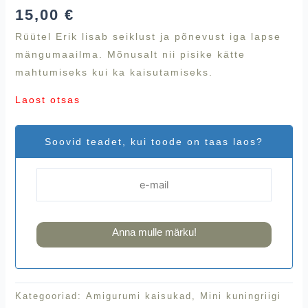
15,00
€
Rüütel Erik lisab seiklust ja põnevust iga lapse
mängumaailma. Mõnusalt nii pisike kätte
mahtumiseks kui ka kaisutamiseks.
Laost otsas
Soovid teadet, kui toode on taas laos?
Anna mulle märku!
Kategooriad:
Amigurumi kaisukad
,
Mini kuningriigi