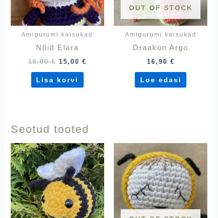
OUT OF STOCK
Amigurumi kaisukad
Amigurumi kaisukad
Nõid Elara
Draakon Argo
18,00
€
15,00
€
16,90
€
Lisa korvi
Loe edasi
Seotud tooted