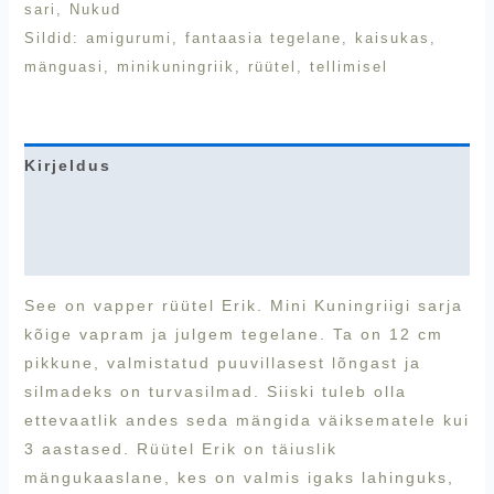
sari
,
Nukud
Sildid:
amigurumi
,
fantaasia tegelane
,
kaisukas
,
mänguasi
,
minikuningriik
,
rüütel
,
tellimisel
Kirjeldus
Lisainfo
Arvustused (0)
See on vapper rüütel Erik. Mini Kuningriigi sarja
kõige vapram ja julgem tegelane. Ta on 12 cm
pikkune, valmistatud puuvillasest lõngast ja
silmadeks on turvasilmad. Siiski tuleb olla
ettevaatlik andes seda mängida väiksematele kui
3 aastased. Rüütel Erik on täiuslik
mängukaaslane, kes on valmis igaks lahinguks,