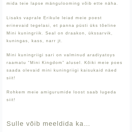
mida teie lapse mängulooming võib ette näha.
Lisaks vaprale Erikule leiad meie poest
erinevaid tegelasi, et panna püsti üks tõeline
Mini kuningriik. Seal on draakon, ükssarvik,
kuningas, kass, narr jt.
Mini kuningriigi sari on valminud
aradiyatoys
raamatu “Mini Kingdom” alusel. Kõiki meie poes
saada olevaid mini kuningriigi kaisukaid näed
siit!
Rohkem meie amigurumide loost saab lugeda
siit!
Sulle võib meeldida ka…