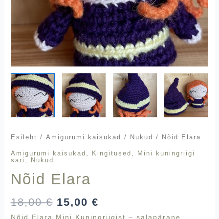
Esileht
/
Amigurumi kaisukad
/
Nukud
/ Nõid Elara
,
,
Amigurumi kaisukad
Kingitused
Mini kuningriigi
,
sari
Nukud
Nõid Elara
18,00
€
15,00
€
Nõid Elara Mini Kuningriigist – salapärane