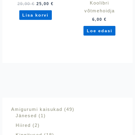
Koolibri
29,90
€
25,00
€
võtmehoidja
Lisa korvi
6,00
€
Loe edasi
Amigurumi kaisukad
49
Jänesed
1
Hiired
2
Kingitused
18