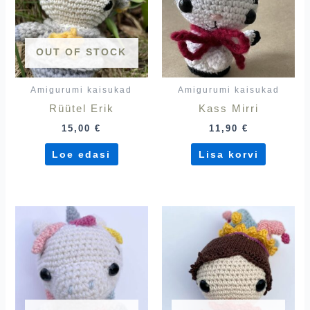
OUT OF STOCK
Amigurumi kaisukad
Amigurumi kaisukad
Rüütel Erik
Kass Mirri
15,00
€
11,90
€
Loe edasi
Lisa korvi