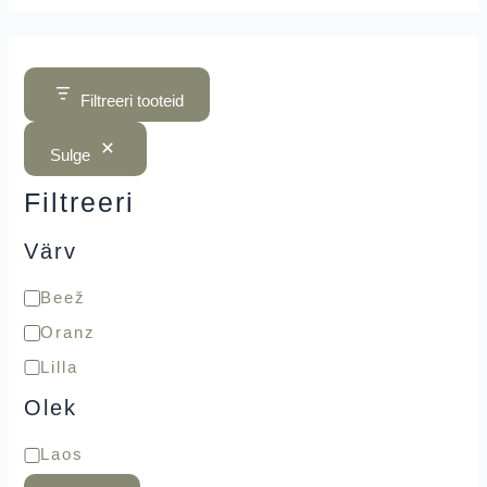
Filtreeri tooteid
Sulge
Filtreeri
Värv
Beež
Oranz
Lilla
Olek
Laos