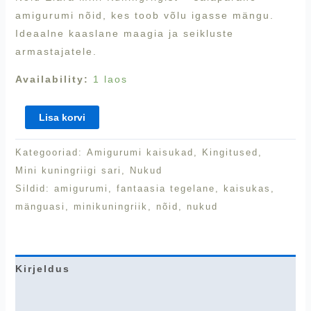
amigurumi nõid, kes toob võlu igasse mängu.
Ideaalne kaaslane maagia ja seikluste
armastajatele.
Availability:
1 laos
Lisa korvi
Kategooriad:
Amigurumi kaisukad
,
Kingitused
,
Mini kuningriigi sari
,
Nukud
Sildid:
amigurumi
,
fantaasia tegelane
,
kaisukas
,
mänguasi
,
minikuningriik
,
nõid
,
nukud
Kirjeldus
Lisainfo