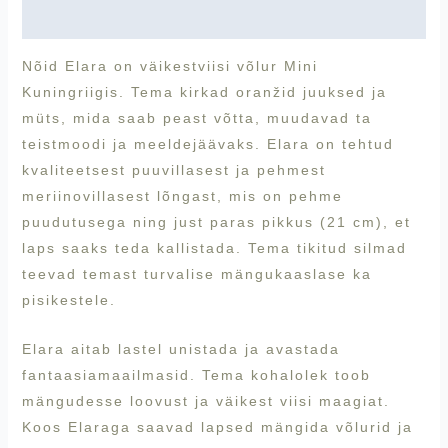
Arvustused (0)
Nõid Elara on väikestviisi võlur Mini
Kuningriigis. Tema kirkad oranžid juuksed ja
müts, mida saab peast võtta, muudavad ta
teistmoodi ja meeldejäävaks. Elara on tehtud
kvaliteetsest puuvillasest ja pehmest
meriinovillasest lõngast, mis on pehme
puudutusega ning just paras pikkus (21 cm), et
laps saaks teda kallistada. Tema tikitud silmad
teevad temast turvalise mängukaaslase ka
pisikestele.
Elara aitab lastel unistada ja avastada
fantaasiamaailmasid. Tema kohalolek toob
mängudesse loovust ja väikest viisi maagiat.
Koos Elaraga saavad lapsed mängida võlurid ja