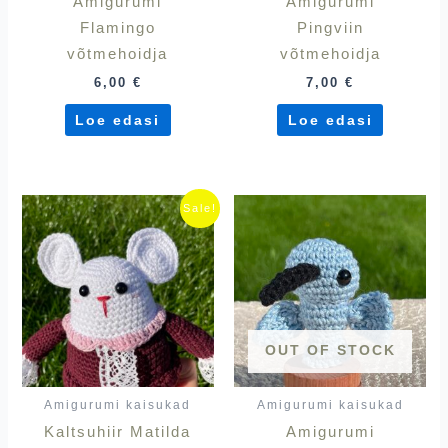
Amigurumi
Amigurumi
Flamingo
Pingviin
võtmehoidja
võtmehoidja
6,00
€
7,00
€
Loe edasi
Loe edasi
Algne
Praegune
Sale!
hind
hind
oli:
on:
29,90 €.
25,00 €.
OUT OF STOCK
Amigurumi kaisukad
Amigurumi kaisukad
Kaltsuhiir Matilda
Amigurumi