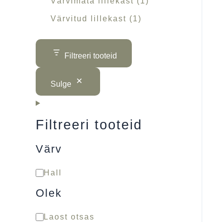
Värvimata lillekast
1
Värvitud lillekast
1
Filtreeri tooteid
Sulge
Filtreeri tooteid
Värv
Hall
Olek
Laost otsas