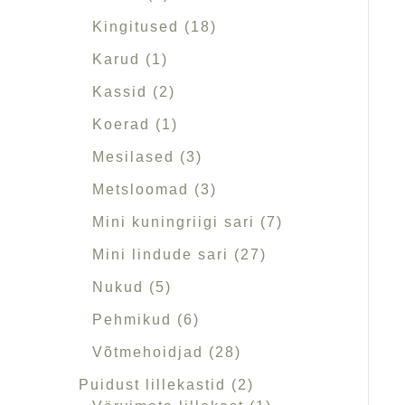
v
d
e
e
e
e
e
e
e
e
d
e
d
e
e
d
e
d
e
Kingitused
18
a
t
t
t
t
t
e
t
e
t
e
e
t
Karud
1
v
t
t
t
t
u
Kassid
2
s
Koerad
1
Mesilased
3
Metsloomad
3
Mini kuningriigi sari
7
Mini lindude sari
27
Nukud
5
Pehmikud
6
Võtmehoidjad
28
Puidust lillekastid
2